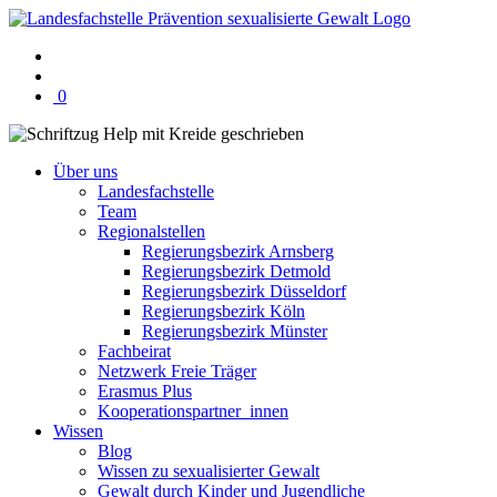
Warenkorb
0
mit
0
Artikel(n)
Über uns
Landesfachstelle
Team
Regionalstellen
Regierungsbezirk Arnsberg
Regierungsbezirk Detmold
Regierungsbezirk Düsseldorf
Regierungsbezirk Köln
Regierungsbezirk Münster
Fachbeirat
Netzwerk Freie Träger
Erasmus Plus
Kooperationspartner_innen
Wissen
Blog
Wissen zu sexualisierter Gewalt
Gewalt durch Kinder und Jugendliche