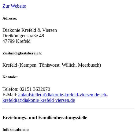
Zur Website
Adresse:
Diakonie Krefeld & Viersen
Dreikönigenstraße 48
47799 Krefeld
Zuständigkeitsbereich:
Krefeld (Kempen, Tönisvorst, Willich, Meerbusch)
Kontakt:
Telefon: 02151 3632070
E-Mail:
anlaufstelle(at)diakonie-krefeld-viersen.de; eb-
krefeld(at)diakonie-krefeld-viersen.de
Erziehungs- und Familienberatungsstelle
Informationen: