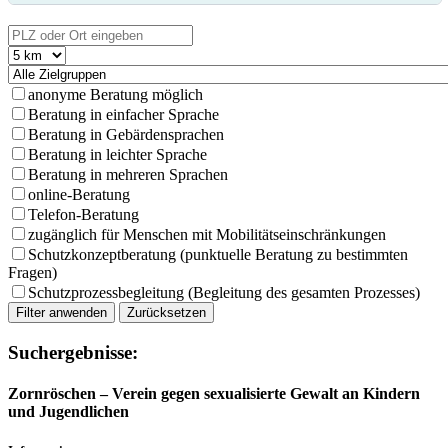
Kartenansicht
anonyme Beratung möglich
Beratung in einfacher Sprache
Zur Darstellung der Karte werden Kartendaten von
Beratung in Gebärdensprachen
OpenStreetMap geladen. Dabei kann Ihre IP-Adresse an
Beratung in leichter Sprache
die Server von OpenStreetMap übermittelt werden.
Beratung in mehreren Sprachen
online-Beratung
Karte laden
Telefon-Beratung
zugänglich für Menschen mit Mobilitätseinschränkungen
Schutzkonzeptberatung (punktuelle Beratung zu bestimmten
Fragen)
Schutzprozessbegleitung (Begleitung des gesamten Prozesses)
Filter anwenden
Zurücksetzen
Suchergebnisse:
Zornröschen – Verein gegen sexualisierte Gewalt an Kindern
und Jugendlichen