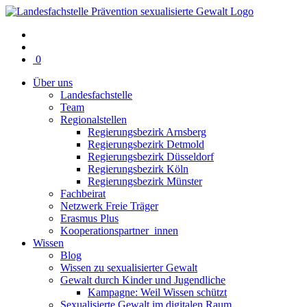
Warenkorb
0
mit
Über uns
0
Landesfachstelle
Artikel(n)
Team
Regionalstellen
Regierungsbezirk Arnsberg
Regierungsbezirk Detmold
Regierungsbezirk Düsseldorf
Regierungsbezirk Köln
Regierungsbezirk Münster
Fachbeirat
Netzwerk Freie Träger
Erasmus Plus
Kooperationspartner_innen
Wissen
Blog
Wissen zu sexualisierter Gewalt
Gewalt durch Kinder und Jugendliche
Kampagne: Weil Wissen schützt
Sexualisierte Gewalt im digitalen Raum