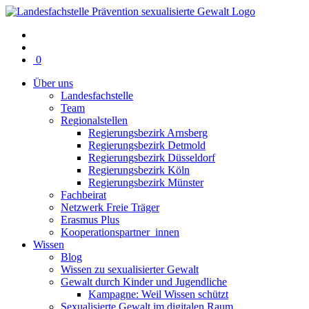
Warenkorb
0
mit
Über uns
0
Landesfachstelle
Artikel(n)
Team
Regionalstellen
Regierungsbezirk Arnsberg
Regierungsbezirk Detmold
Regierungsbezirk Düsseldorf
Regierungsbezirk Köln
Regierungsbezirk Münster
Fachbeirat
Netzwerk Freie Träger
Erasmus Plus
Kooperationspartner_innen
Wissen
Blog
Wissen zu sexualisierter Gewalt
Gewalt durch Kinder und Jugendliche
Kampagne: Weil Wissen schützt
Sexualisierte Gewalt im digitalen Raum