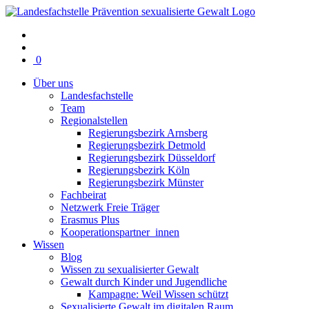
Warenkorb
0
mit
Über uns
0
Landesfachstelle
Artikel(n)
Team
Regionalstellen
Regierungsbezirk Arnsberg
Regierungsbezirk Detmold
Regierungsbezirk Düsseldorf
Regierungsbezirk Köln
Regierungsbezirk Münster
Fachbeirat
Netzwerk Freie Träger
Erasmus Plus
Kooperationspartner_innen
Wissen
Blog
Wissen zu sexualisierter Gewalt
Gewalt durch Kinder und Jugendliche
Kampagne: Weil Wissen schützt
Sexualisierte Gewalt im digitalen Raum