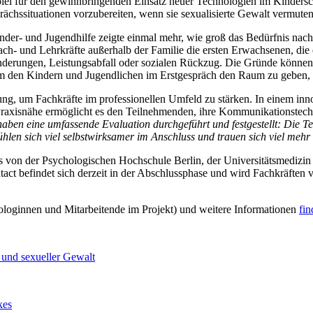
iel für den gewinnbringenden Einsatz neuer Technologien im Kindersc
rächssituationen vorzubereiten, wenn sie sexualisierte Gewalt vermuten
nder- und Jugendhilfe zeigte einmal mehr, wie groß das Bedürfnis nac
Fach- und Lehrkräfte außerhalb der Familie die ersten Erwachsenen, d
sänderungen, Leistungsabfall oder sozialen Rückzug. Die Gründe können 
um den Kindern und Jugendlichen im Erstgespräch den Raum zu geben, s
ng, um Fachkräfte im professionellen Umfeld zu stärken. In einem inno
raxisnähe ermöglicht es den Teilnehmenden, ihre Kommunikationstechn
haben eine umfassende Evaluation durchgeführt und festgestellt: Die Tei
fühlen sich viel selbstwirksamer im Anschluss und trauen sich viel mehr
n der Psychologischen Hochschule Berlin, der Universitätsmedizin G
ct befindet sich derzeit in der Abschlussphase und wird Fachkräften v
loginnen und Mitarbeitende im Projekt) und weitere Informationen
fin
 und sexueller Gewalt
kes