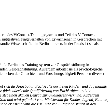
klerin des ViContact-Trainingssystems und Teil des ViContact-
im suggestiven Frageverhalten von Erwachsenen in Gesprächen mit
te Wissenschaften in Berlin antreten. In der Praxis ist sie als
chule Berlin das Trainingssystem zur Gesprächsführung in
zenden Gesprächsführung. Außerdem arbeitet sie als psychologische
et neben der Gutachten- und Forschungstätigkeit Personen diverser
et sich ihr Angebot an Fachkräfte der freien Kinder- und Jugendhilfe
die flächendeckende Qualifizierung von Fachkräften und die
istet einen aktiven Beitrag zur Qualitätsentwicklung. Außerdem
 Köln und wird gefördert vom Ministerium für Kinder, Jugend, Familie,
gionaler Ebene wird die PsG.nrw von 5 Regionalstellen in den