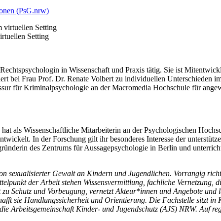
ionen (PsG.nrw)
rtuellen Setting
Rechtspsychologin in Wissenschaft und Praxis tätig. Sie ist Mitentwic
ert bei Frau Prof. Dr. Renate Volbert zu individuellen Unterschieden 
sur für Kriminalpsychologie an der Macromedia Hochschule für angewand
hat als Wissenschaftliche Mitarbeiterin an der Psychologischen Hochs
wickelt. In der Forschung gilt ihr besonderes Interesse der unterstüt
ünderin des Zentrums für Aussagepsychologie in Berlin und unterricht
ion sexualisierter Gewalt an Kindern und Jugendlichen. Vorrangig richt
telpunkt der Arbeit stehen Wissensvermittlung, fachliche Vernetzung, 
 zu Schutz und Vorbeugung, vernetzt Akteur*innen und Angebote und le
hafft sie Handlungssicherheit und Orientierung. Die Fachstelle sitzt in
t die Arbeitsgemeinschaft Kinder- und Jugendschutz (AJS) NRW. Auf re