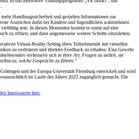
hutz ist das innovative Trainingsprogramm „ViContact“, das
.
h mehr Handlungssicherheit und gezielten Informationen zur
ie erste Anzeichen dafür bei Kindern und Jugendlichen wahrnehmen
vielfältig sein. In diesen Momenten kommt es somit auf eine
ich zu öffnen, und dann angemessene weitere Schritte einzuleiten.
vativen Virtual-Reality-Setting üben Teilnehmende mit virtuellen
iken zu verfeinern und direktes Feedback zu erhalten. Elsa Gewehr
lnehmenden verbessern sich in ihrer Art, Fragen zu stellen, sie
 selbst zu, solche Gespräche zu führen.“
öttingen und der Europa-Universität Flensburg entwickelt und wird
oraussichtlich im Laufe des Jahres 2025 zugänglich gemacht. Die
den Interessierte hier.