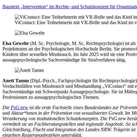
Baustein „Intervention“ im Rechte- und Schutzkonzept für Organisat
ViContact: Eine Teilnehmerin mit VR-Brille und das Kind im vi
Elsa Gewehr
(M. Sc. Psychologie, M. Sc. Rechtspsychologie) ist als 
Projektteams an der Psychologischen Hochschule Berlin. Sie promovi
Kindern über sexuellen Missbrauch. Im Jahr 2025 wird sie eine Profes
aussagepsychologische Sachverständige für Strafverfahren tätig.
Anett Tamm
(Dipl.-Psych., Fachpsychologin für Rechtspsychologie) 
Verdachtsfällen von Missbrauch und Misshandlung „ViContact“ mit ent
Sachverständige mit Schwerpunkt Aussagepsychologie. Sie ist Mitbegr
Professionen zu aussagepsychologischen Themen.
Die
PsG.nrw
ist die erste Fachstelle eines Bundeslandes zur Prävent
und Akteur*innen in der Prävention von sexualisierter Gewalt. Im Mit
Verankerung von institutionellen Schutzkonzepten. Die PsG.nrw berät
vermittelt sie an Fachberatungsstellen und regionale Angebote. So sc
Gleichstellung, Flucht und Integration des Landes NRW. Trägerin is
einzelnen Regierungsbezirken unterstützt.