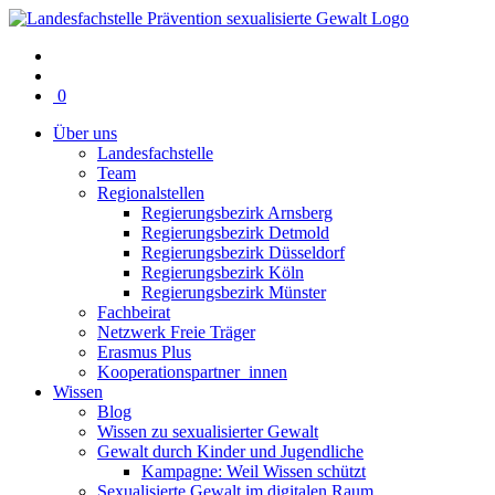
Warenkorb
0
mit
Über uns
0
Landesfachstelle
Artikel(n)
Team
Regionalstellen
Regierungsbezirk Arnsberg
Regierungsbezirk Detmold
Regierungsbezirk Düsseldorf
Regierungsbezirk Köln
Regierungsbezirk Münster
Fachbeirat
Netzwerk Freie Träger
Erasmus Plus
Kooperationspartner_innen
Wissen
Blog
Wissen zu sexualisierter Gewalt
Gewalt durch Kinder und Jugendliche
Kampagne: Weil Wissen schützt
Sexualisierte Gewalt im digitalen Raum