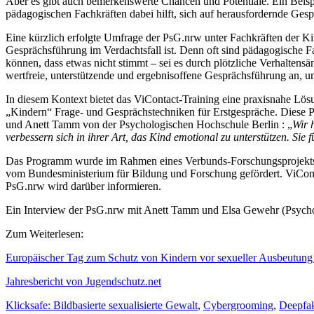
Aber es gibt auch bemerkenswerte Chancen und Potentiale. Ein Beisp
pädagogischen Fachkräften dabei hilft, sich auf herausfordernde Gesp
Eine kürzlich erfolgte Umfrage der PsG.nrw unter Fachkräften der Ki
Gesprächsführung im Verdachtsfall ist. Denn oft sind pädagogische 
können, dass etwas nicht stimmt – sei es durch plötzliche Verhalten
wertfreie, unterstützende und ergebnisoffene Gesprächsführung an, 
In diesem Kontext bietet das ViContact-Training eine praxisnahe Lösu
„Kindern“ Frage- und Gesprächstechniken für Erstgespräche. Diese P
und Anett Tamm von der Psychologischen Hochschule Berlin : „
Wir 
verbessern sich in ihrer Art, das Kind emotional zu unterstützen. Sie 
Das Programm wurde im Rahmen eines Verbunds-Forschungsprojekts vo
vom Bundesministerium für Bildung und Forschung gefördert. ViConta
PsG.nrw wird darüber informieren.
Ein Interview der PsG.nrw mit Anett Tamm und Elsa Gewehr (Psycho
Zum Weiterlesen:
Europäischer Tag zum Schutz von Kindern vor sexueller Ausbeutung
Jahresbericht von Jugendschutz.net
Klicksafe: Bildbasierte sexualisierte Gewalt
,
Cybergrooming
,
Deepfa