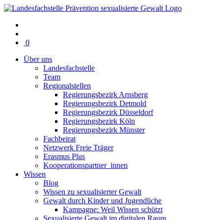
Warenkorb
0
mit
Über uns
0
Landesfachstelle
Artikel(n)
Team
Regionalstellen
Regierungsbezirk Arnsberg
Regierungsbezirk Detmold
Regierungsbezirk Düsseldorf
Regierungsbezirk Köln
Regierungsbezirk Münster
Fachbeirat
Netzwerk Freie Träger
Erasmus Plus
Kooperationspartner_innen
Wissen
Blog
Wissen zu sexualisierter Gewalt
Gewalt durch Kinder und Jugendliche
Kampagne: Weil Wissen schützt
Sexualisierte Gewalt im digitalen Raum