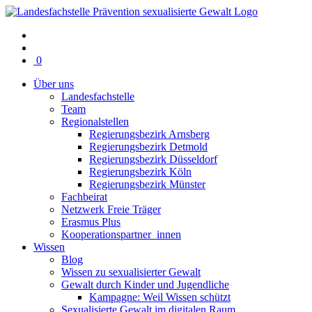
Warenkorb
0
mit
Über uns
0
Landesfachstelle
Artikel(n)
Team
Regionalstellen
Regierungsbezirk Arnsberg
Regierungsbezirk Detmold
Regierungsbezirk Düsseldorf
Regierungsbezirk Köln
Regierungsbezirk Münster
Fachbeirat
Netzwerk Freie Träger
Erasmus Plus
Kooperationspartner_innen
Wissen
Blog
Wissen zu sexualisierter Gewalt
Gewalt durch Kinder und Jugendliche
Kampagne: Weil Wissen schützt
Sexualisierte Gewalt im digitalen Raum