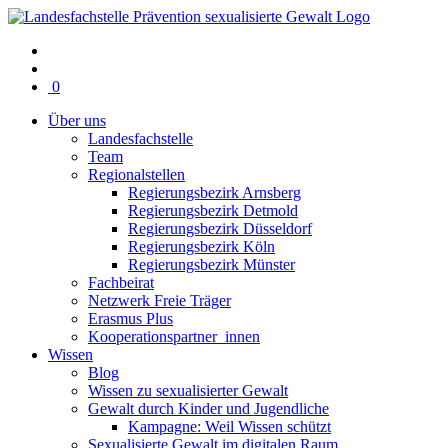
Warenkorb
0
mit
Über uns
0
Landesfachstelle
Artikel(n)
Team
Regionalstellen
Regierungsbezirk Arnsberg
Regierungsbezirk Detmold
Regierungsbezirk Düsseldorf
Regierungsbezirk Köln
Regierungsbezirk Münster
Fachbeirat
Netzwerk Freie Träger
Erasmus Plus
Kooperationspartner_innen
Wissen
Blog
Wissen zu sexualisierter Gewalt
Gewalt durch Kinder und Jugendliche
Kampagne: Weil Wissen schützt
Sexualisierte Gewalt im digitalen Raum