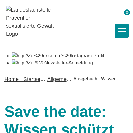
Wa
0
Home - Startseite
Allgemein
Ausgebucht: Wissen
schützt
»
»
Save the date:
Wissen schützt