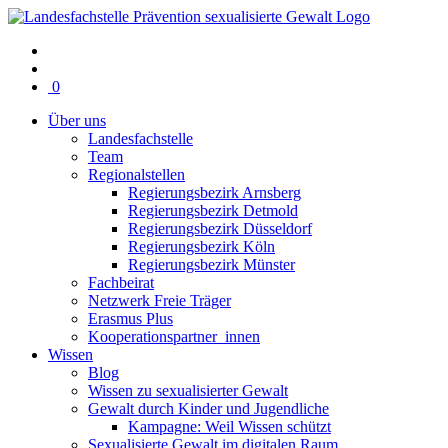
Warenkorb
0
mit
Über uns
0
Landesfachstelle
Artikel(n)
Team
Regionalstellen
Regierungsbezirk Arnsberg
Regierungsbezirk Detmold
Regierungsbezirk Düsseldorf
Regierungsbezirk Köln
Regierungsbezirk Münster
Fachbeirat
Netzwerk Freie Träger
Erasmus Plus
Kooperationspartner_innen
Wissen
Blog
Wissen zu sexualisierter Gewalt
Gewalt durch Kinder und Jugendliche
Kampagne: Weil Wissen schützt
Sexualisierte Gewalt im digitalen Raum