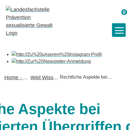
Wa
0
Home - Startseite
Weil Wissen schützt
Rechtliche Aspekte bei
Übergriffen durch Kinder und
»
»
Jugendliche
he Aspekte bei
ierten Übergriffen