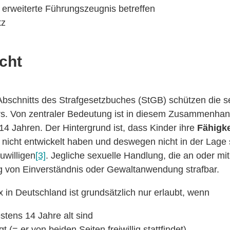
 erweiterte Führungszeugnis betreffen
tz
cht
Abschnitts des Strafgesetzbuches (StGB) schützen die 
s. Von zentraler Bedeutung ist in diesem Zusammenhan
4 Jahren. Der Hintergrund ist, dass Kinder ihre
Fähigke
nicht entwickelt haben und deswegen nicht in der Lage s
uwilligen
[3]
. Jegliche sexuelle Handlung, die an oder 
ig von Einverständnis oder Gewaltanwendung strafbar.
 in Deutschland ist grundsätzlich nur erlaubt, wenn
stens 14 Jahre alt sind
 (= er von beiden Seiten freiwillig stattfindet)