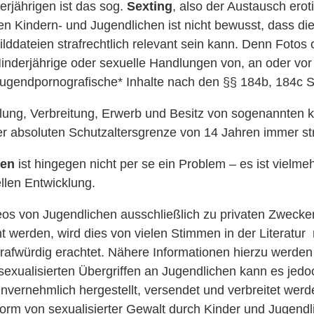
erjährigen ist das sog.
Sexting
, also der Austausch erot
en Kindern- und Jugendlichen ist nicht bewusst, dass die
ddateien strafrechtlich relevant sein kann. Denn Fotos 
Minderjährige oder sexuelle Handlungen von, an oder vo
. jugendpornografische* Inhalte nach den §§ 184b, 184c 
ellung, Verbreitung, Erwerb und Besitz von sogenannten 
er absoluten Schutzaltersgrenze von 14 Jahren immer st
hen
ist hingegen nicht per se ein Problem – es ist vielmeh
len Entwicklung.
os von Jugendlichen ausschließlich zu privaten Zwecken
werden, wird dies von vielen Stimmen in der Literatur m
trafwürdig erachtet. Nähere Informationen hierzu werde
u sexualisierten Übergriffen an Jugendlichen kann es j
nvernehmlich hergestellt, versendet und verbreitet werde
orm von sexualisierter Gewalt durch Kinder und Jugendl