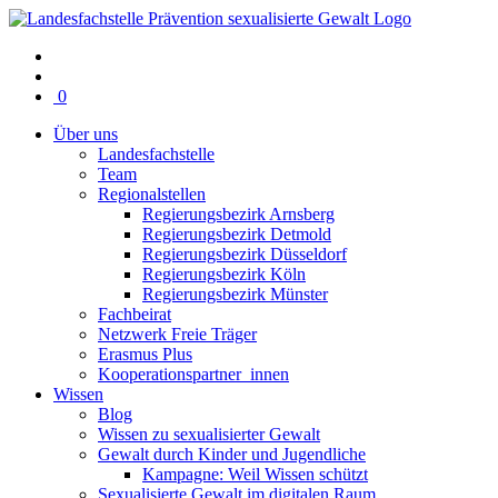
Warenkorb
0
mit
Über uns
0
Landesfachstelle
Artikel(n)
Team
Regionalstellen
Regierungsbezirk Arnsberg
Regierungsbezirk Detmold
Regierungsbezirk Düsseldorf
Regierungsbezirk Köln
Regierungsbezirk Münster
Fachbeirat
Netzwerk Freie Träger
Erasmus Plus
Kooperationspartner_innen
Wissen
Blog
Wissen zu sexualisierter Gewalt
Gewalt durch Kinder und Jugendliche
Kampagne: Weil Wissen schützt
Sexualisierte Gewalt im digitalen Raum