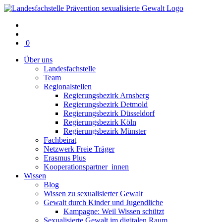
Warenkorb
0
mit
Über uns
0
Landesfachstelle
Artikel(n)
Team
Regionalstellen
Regierungsbezirk Arnsberg
Regierungsbezirk Detmold
Regierungsbezirk Düsseldorf
Regierungsbezirk Köln
Regierungsbezirk Münster
Fachbeirat
Netzwerk Freie Träger
Erasmus Plus
Kooperationspartner_innen
Wissen
Blog
Wissen zu sexualisierter Gewalt
Gewalt durch Kinder und Jugendliche
Kampagne: Weil Wissen schützt
Sexualisierte Gewalt im digitalen Raum