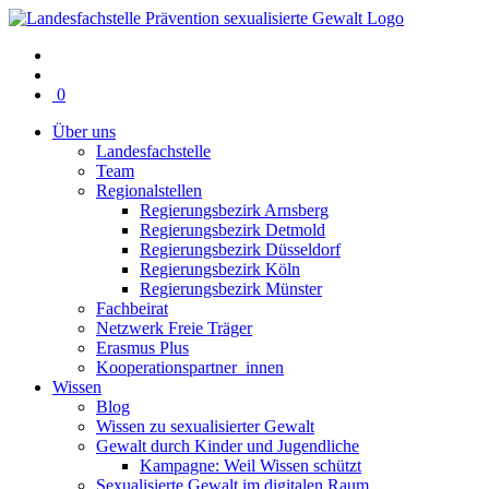
Warenkorb
0
mit
Über uns
0
Landesfachstelle
Artikel(n)
Team
Regionalstellen
Regierungsbezirk Arnsberg
Regierungsbezirk Detmold
Regierungsbezirk Düsseldorf
Regierungsbezirk Köln
Regierungsbezirk Münster
Fachbeirat
Netzwerk Freie Träger
Erasmus Plus
Kooperationspartner_innen
Wissen
Blog
Wissen zu sexualisierter Gewalt
Gewalt durch Kinder und Jugendliche
Kampagne: Weil Wissen schützt
Sexualisierte Gewalt im digitalen Raum