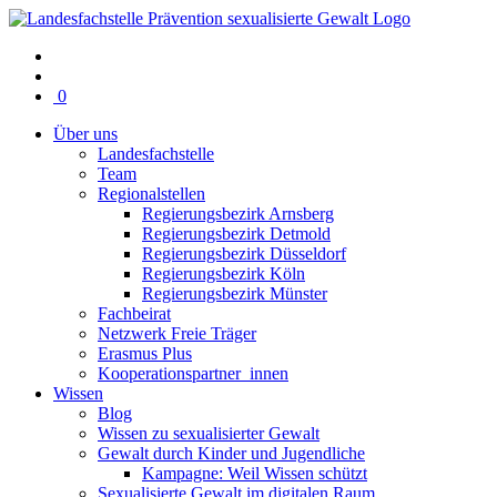
Warenkorb
0
mit
Über uns
0
Landesfachstelle
Artikel(n)
Team
Regionalstellen
Regierungsbezirk Arnsberg
Regierungsbezirk Detmold
Regierungsbezirk Düsseldorf
Regierungsbezirk Köln
Regierungsbezirk Münster
Fachbeirat
Netzwerk Freie Träger
Erasmus Plus
Kooperationspartner_innen
Wissen
Blog
Wissen zu sexualisierter Gewalt
Gewalt durch Kinder und Jugendliche
Kampagne: Weil Wissen schützt
Sexualisierte Gewalt im digitalen Raum