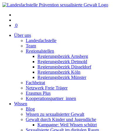
Warenkorb
0
mit
Über uns
0
Landesfachstelle
Artikel(n)
Team
Regionalstellen
Regierungsbezirk Arnsberg
Regierungsbezirk Detmold
Regierungsbezirk Düsseldorf
Regierungsbezirk Köln
Regierungsbezirk Münster
Fachbeirat
Netzwerk Freie Träger
Erasmus Plus
Kooperationspartner_innen
Wissen
Blog
Wissen zu sexualisierter Gewalt
Gewalt durch Kinder und Jugendliche
Kampagne: Weil Wissen schützt
Sexualisierte Gewalt im digitalen Raum